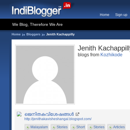
Home
Sign up
We Blog, Therefore We Are
Home
Bloggers
Jenith Kachappilly
Jenith Kachappill
blogs from
Kozhikode
ജെനിതകവിശേഷങ്ങള്‍
http://jenithakavisheshangal.blogspot.com/
Malayalam
Stories
Short
Stories
Articles