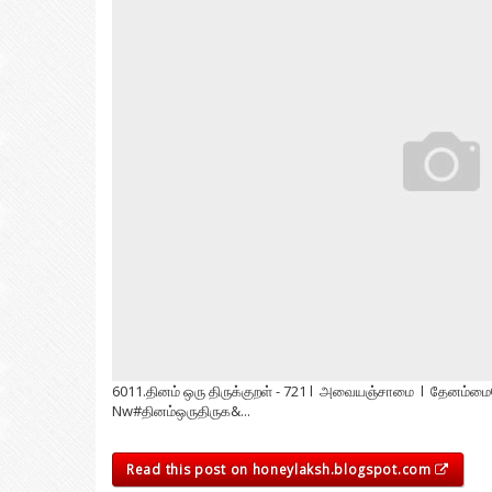
6011.தினம் ஒரு திருக்குறள் - 721 l அவையஞ்சாமை l தேனம்
Nw#தினம்ஒருதிருக&...
Read this post on honeylaksh.blogspot.com