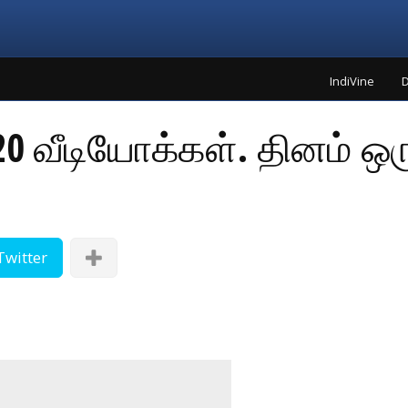
IndiVine
D
6020 வீடியோக்கள். தினம் ஒர
Twitter