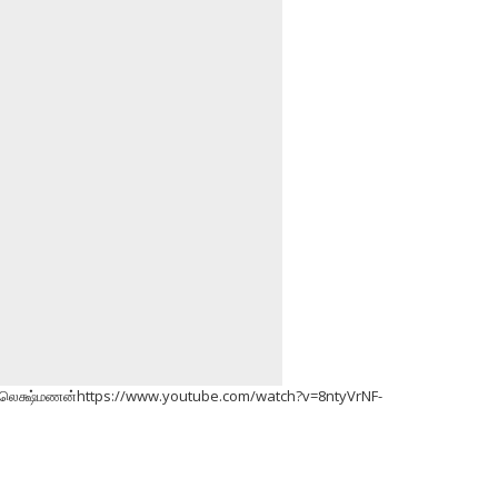
மைலெக்ஷ்மணன்https://www.youtube.com/watch?v=8ntyVrNF-