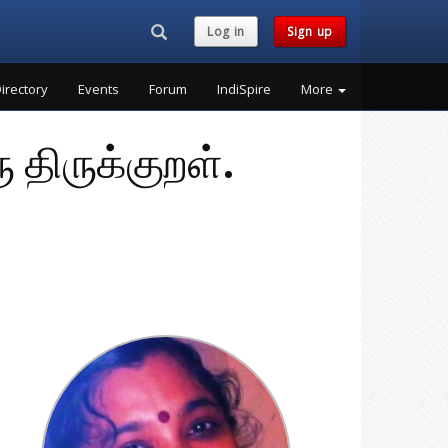
Search...
Log in
Sign up
irectory
Events
Forum
IndiSpire
More
ு திருக்குறள்.