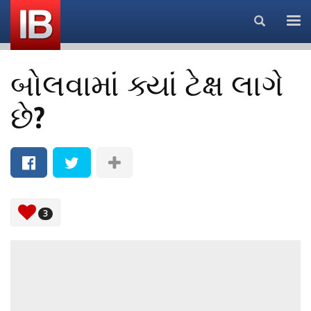
Search...
બોલવામાં ક્યાં ટેક્ષ લાગે
છે?
3