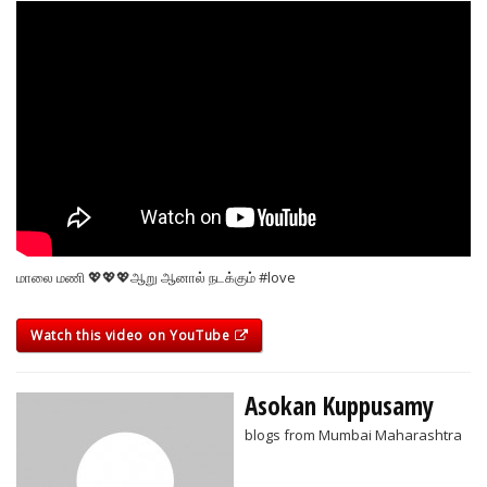
மாலை மணி 💖💖💖ஆறு ஆனால் நடக்கும் #love
Watch this video on YouTube
Asokan Kuppusamy
blogs from Mumbai Maharashtra