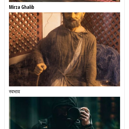
Mirza Ghalib
स्वभाव