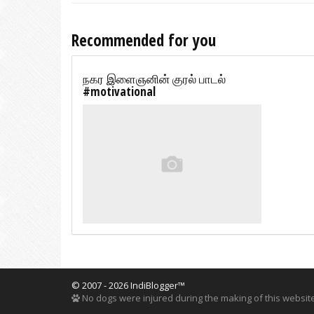
Recommended for you
நகர இளைஞனின் குரல் பாடல்
#motivational
© 2007 - 2026 IndiBlogger™
No dogs were injured during the making of this website