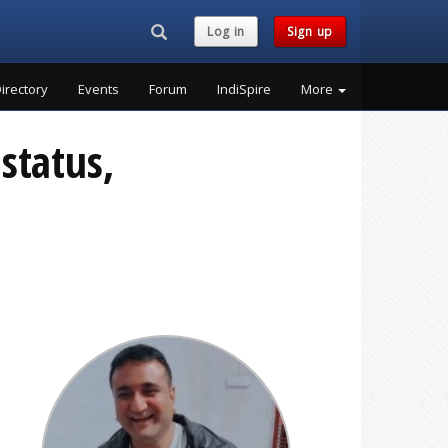
Search...
Log in
Sign up
irectory
Events
Forum
IndiSpire
More
status,