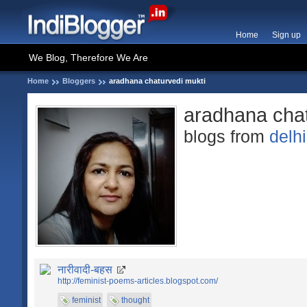
Home
Sign up
We Blog, Therefore We Are
Home
Bloggers
aradhana chaturvedi mukti
aradhana chat
blogs from
delhi
नारीवादी-बहस
http://feminist-poems-articles.blogspot.com/
feminist
thought