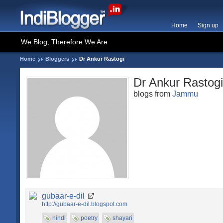
Home
Sign up
We Blog, Therefore We Are
Home
Bloggers
Dr Ankur Rastogi
Dr Ankur Rastogi
blogs from
Jammu
gubaar-e-dil
http://gubaar-e-dil.blogspot.com
hindi
poetry
shayari