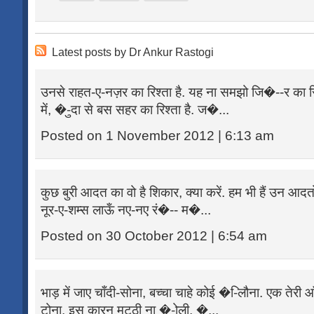
Latest posts by Dr Ankur Rastogi
उनसे राहत-ए-नज़र का रिश्ता है. यह ना समझो जि�--र का र
में, �-ुदा से बस सहर का रिश्ता है. ज�...
Posted on 1 November 2012 | 6:13 am
कुछ बुरी आदत का वो है शिकार, क्या करें. हम भी हैं उन आदतों 
नूर-ए-शम्स लाऊँ नए-नए रं�-- म�...
Posted on 30 October 2012 | 6:54 am
भाड़ में जाए चाँदी-सोना, बच्चा चाहे कोई �-िलौना. एक तेरी 
टोना. इस कारन मुट्ठी ना �-ोली, �...