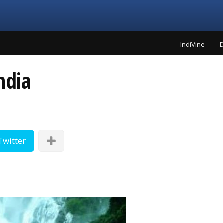
IndiVine
D
ndia
Twitter