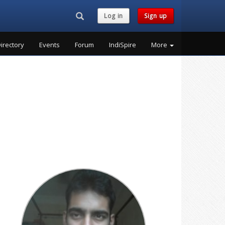
Search...
Log in
Sign up
irectory
Events
Forum
IndiSpire
More