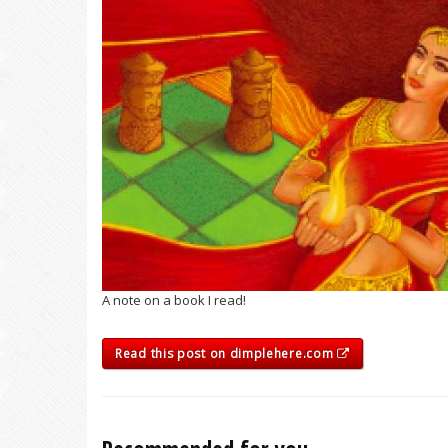
A note on a book I read!
Read this post on dimplehere.com