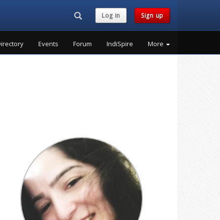
Search...
Log in
Sign up
irectory
Events
Forum
IndiSpire
More