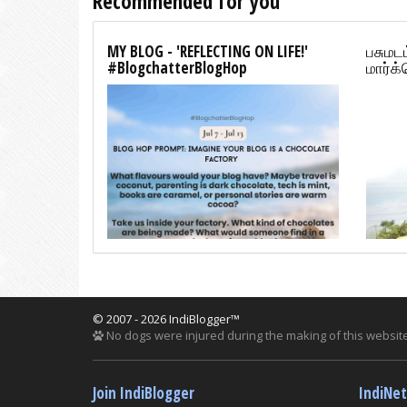
Recommended for you
MY BLOG - 'REFLECTING ON LIFE!'
பசுமடம
#BlogchatterBlogHop
மார்க்
© 2007 - 2026 IndiBlogger™
No dogs were injured during the making of this website
Join IndiBlogger
IndiNe