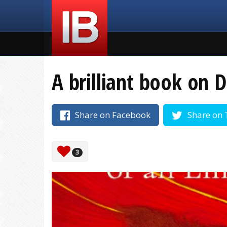
A brilliant book on 
Share on Facebook
Share on 
3