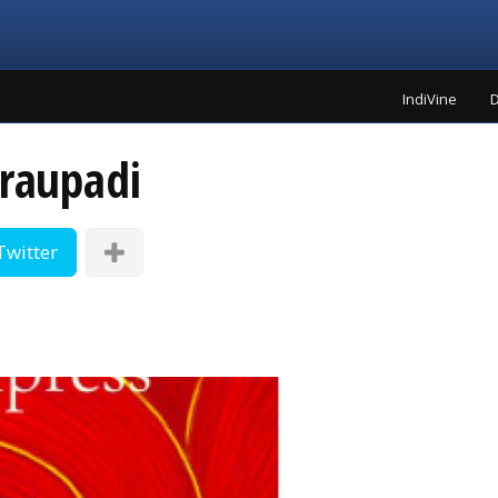
IndiVine
D
Draupadi
Twitter