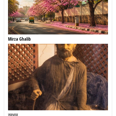
Mirza Ghalib
स्वभाव