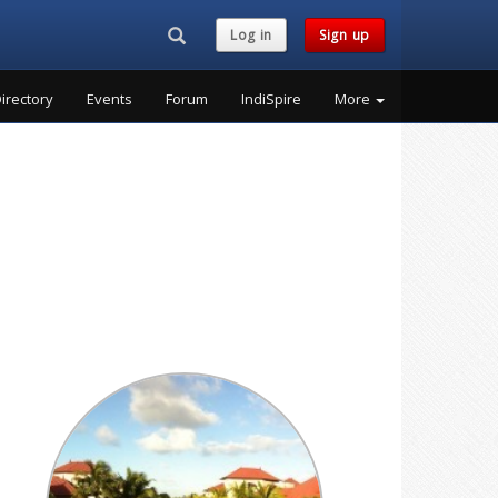
Search...
Log in
Sign up
irectory
Events
Forum
IndiSpire
More