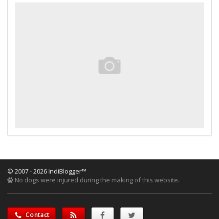
© 2007 - 2026 IndiBlogger™
No dogs were injured during the making of this website.
Contact