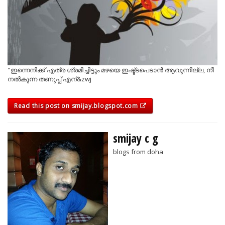
"ഇന്നെനിക്ക് എത്ര ശ്രമിച്ചിട്ടും മഴയെ ഇഷ്ട്ടപെടാന്‍ ആവുന്നില്ല, നീ
നല്‍കുന്ന തണുപ്പ് എന്&zwj
Read this post on smijay.blogspot.com
smijay c g
blogs from doha