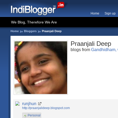
Home
Sign up
We Blog, Therefore We Are
Home
Bloggers
Praanjali Deep
Praanjali Deep
blogs from
Gandhidham, 
runjhun
http://praanjalideep.blogspot.com
Personal