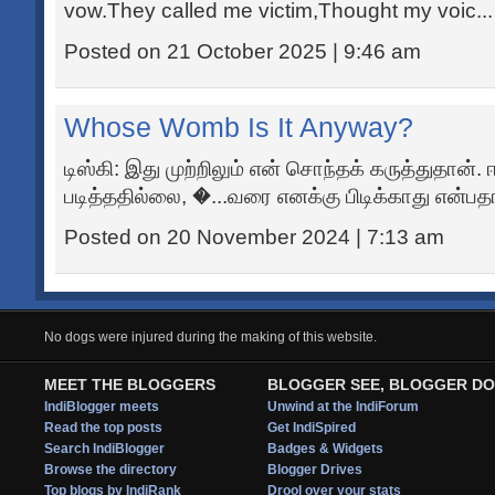
vow.They called me victim,Thought my voic...
Posted on 21 October 2025 | 9:46 am
Whose Womb Is It Anyway?
டிஸ்கி: இது முற்றிலும் என் சொந்தக் கருத்துதான
படித்ததில்லை, �...வரை எனக்கு பிடிக்காது என்பதா
Posted on 20 November 2024 | 7:13 am
No dogs were injured during the making of this website.
MEET THE BLOGGERS
BLOGGER SEE, BLOGGER DO
IndiBlogger meets
Unwind at the IndiForum
Read the top posts
Get IndiSpired
Search IndiBlogger
Badges & Widgets
Browse the directory
Blogger Drives
Top blogs by IndiRank
Drool over your stats