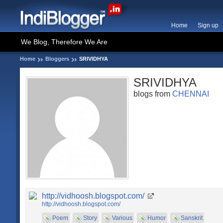
Home
Sign up
We Blog, Therefore We Are
Home
Bloggers
SRIVIDHYA
SRIVIDHYA
blogs from
CHENNAI
http://vidhoosh.blogspot.com/
http://vidhoosh.blogspot.com/
Poem
Story
Various
Humor
Sanskrit