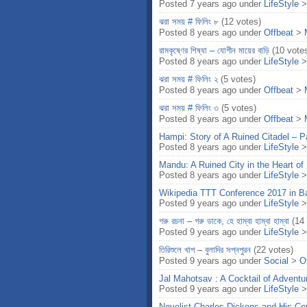
Posted 7 years ago under
LifeStyle
ঝরা সময় # ফিলিং ৮
(12 votes)
Posted 8 years ago under
Offbeat
>
রামকৃষ্ণের শিষ্যা – যোগীন মায়ের বাড়ি
(10 vote
Posted 8 years ago under
LifeStyle
ঝরা সময় # ফিলিং ২
(5 votes)
Posted 8 years ago under
Offbeat
>
ঝরা সময় # ফিলিং ৩
(5 votes)
Posted 8 years ago under
Offbeat
>
Hampi: Story of A Ruined Citadel – P
Posted 8 years ago under
LifeStyle
Mandu: A Ruined City in the Heart of 
Posted 8 years ago under
LifeStyle
Wikipedia TTT Conference 2017 in B
Posted 9 years ago under
LifeStyle
গরু রচনা – গরু ডাকে, হে হাম্বা হাম্বা হাম্বা
(14
Posted 9 years ago under
LifeStyle
তিরিশুলে খাপ – বুলাদির সপ্নপুরন
(22 votes)
Posted 9 years ago under
Social
>
O
Jal Mahotsav : A Cocktail of Adventu
Posted 9 years ago under
LifeStyle
Novelist Charles Dickens and His Con