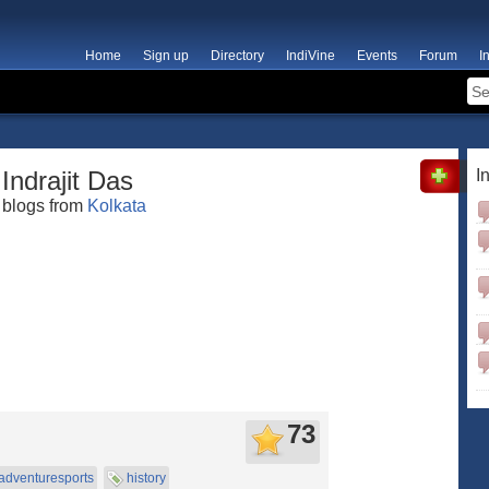
Home
Sign up
Directory
IndiVine
Events
Forum
I
Indrajit Das
I
blogs from
Kolkata
73
adventuresports
history