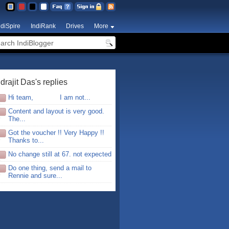
ndiSpire
IndiRank
Drives
More
ndrajit Das's replies
Hi team, I am not...
Content and layout is very good.
The...
Got the voucher !! Very Happy !!
Thanks to...
No change still at 67. not expected
Do one thing, send a mail to
Rennie and sure...