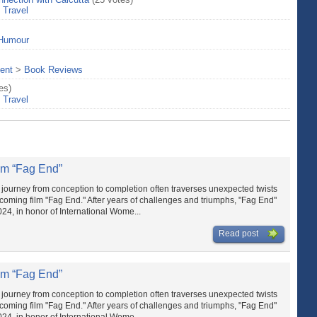
>
Travel
Humour
ent
>
Book Reviews
es)
>
Travel
lm “Fag End”
he journey from conception to completion often traverses unexpected twists
coming film "Fag End." After years of challenges and triumphs, "Fag End"
2024, in honor of International Wome...
Read post
lm “Fag End”
he journey from conception to completion often traverses unexpected twists
coming film "Fag End." After years of challenges and triumphs, "Fag End"