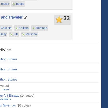
music
books
33
 and Traveler
Calcutta
Kolkata
Heritage
Daily
Life
Personal
ndiVine
Short Stories
Short Stories
Short Stories
 votes)
>
Travel
er Ajit Biswas
(14 votes)
Memoirs
িরো হীরালাল সেন
(10 votes)