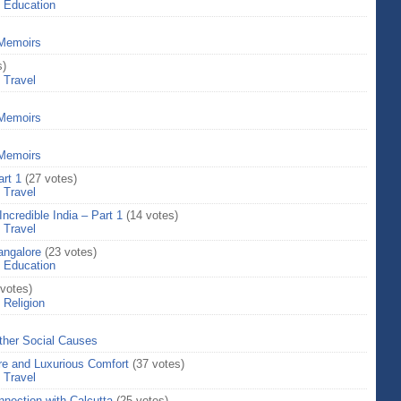
>
Education
Memoirs
s)
>
Travel
Memoirs
Memoirs
art 1
(27 votes)
>
Travel
Incredible India – Part 1
(14 votes)
>
Travel
angalore
(23 votes)
>
Education
 votes)
>
Religion
ther Social Causes
re and Luxurious Comfort
(37 votes)
>
Travel
nection with Calcutta
(25 votes)