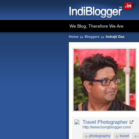
We Blog, Therefore We Are
Home
Bloggers
Indrajit Das
Travel Photographer
http://www.bongblogger.com/
photography
travel