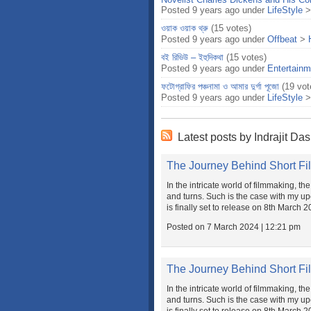
Posted 9 years ago under
LifeStyle
ওয়াক ওয়াক থ্রু
(15 votes)
Posted 9 years ago under
Offbeat
>
বই রিভিউ – ইহুদিকথা
(15 votes)
Posted 9 years ago under
Entertainm
ফটোগ্রাফির পঞ্চনামা ও আমার দুর্গা পূজো
(19 vot
Posted 9 years ago under
LifeStyle
Latest posts by Indrajit Das
The Journey Behind Short Fi
In the intricate world of filmmaking, t
and turns. Such is the case with my up
is finally set to release on 8th March 
Posted on 7 March 2024 | 12:21 pm
The Journey Behind Short Fi
In the intricate world of filmmaking, t
and turns. Such is the case with my up