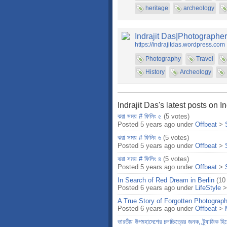
heritage
archeology
Indrajit Das|Photographer
https://indrajitdas.wordpress.com
Photography
Travel
History
Archeology
Indrajit Das's latest posts on I
ঝরা সময় # ফিলিং ৫
(5 votes)
Posted 5 years ago under
Offbeat
>
ঝরা সময় # ফিলিং ৬
(5 votes)
Posted 5 years ago under
Offbeat
>
ঝরা সময় # ফিলিং ৪
(5 votes)
Posted 5 years ago under
Offbeat
>
In Search of Red Dream in Berlin
(10
Posted 6 years ago under
LifeStyle
A True Story of Forgotten Photograph
Posted 6 years ago under
Offbeat
>
ভারতীয় উপমহাদেশের চলচ্চিত্রের জনক, ট্র্যাজিক হ